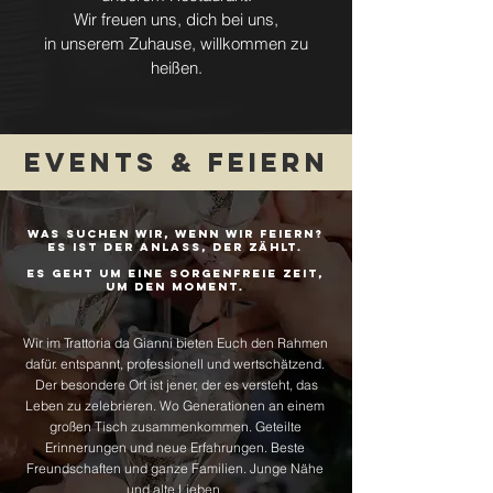
Wir freuen uns, dich bei uns,
in unserem Zuhause, willkommen zu
heißen.
EVENTS & FEIERN
Was suchen wir, wenn wir feiern?
Es ist der Anlass, der zählt.
Es geht um eine sorgenfreie Zeit,
um den Moment.
Wir im Trattoria da Gianni bieten Euch den Rahmen
dafür. entspannt, professionell und wertschätzend.
Der besondere Ort ist jener, der es versteht, das
Leben zu zelebrieren.
Wo Generationen an einem
großen Tisch zusammenkommen.
​
Geteilte
Erinnerungen und neue Erfahrungen. Beste
Freundschaften und ganze Familien. Junge Nähe
und alte Lieben.